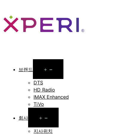
Open
브랜드
menu
DTS
HD Radio
IMAX Enhanced
TiVo
Open
회사
menu
지사위치