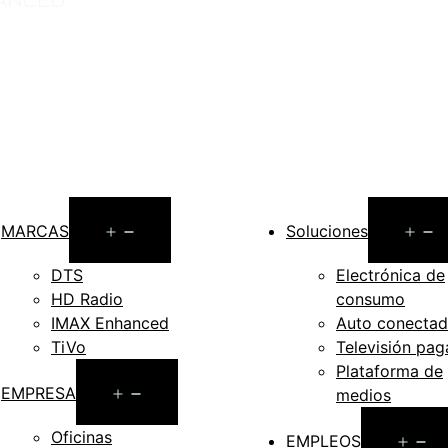
Open
MARCAS
Soluciones
menu
DTS
Electrónica de
HD Radio
consumo
IMAX Enhanced
Auto conecta
TiVo
Televisión pa
Plataforma de
Open
EMPRESA
medios
menu
Oficinas
O
EMPLEOS