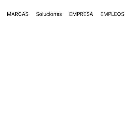
EMPLEOS
Noticias
Inversionistas
Open
Open
Open
MARCAS
Soluciones
EMPRESA
EMPLEOS
menu
menu
menu