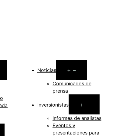
Open
Open
Noticias
menu
menu
Comunicados de
prensa
do
Open
Inversionistas
gada
menu
Informes de analistas
Eventos y
pen
presentaciones para