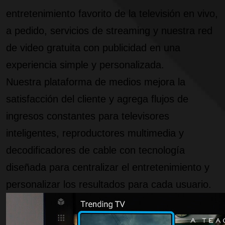
entretenimiento favorito de la televisión en vivo,
a pedido, servicios de streaming y nuestra red
de video gratuita con publicidad en una
experiencia simple y personalizada.
Nuestra plataforma de medios mejora la
satisfacción del cliente y agrega flujos de
ingresos constantes para televisores
inteligentes, reproductores multimedia y
decodificadores de cable con tecnología
diseñada para centralizar el entretenimiento y
personalizar los resultados para cada usuario.