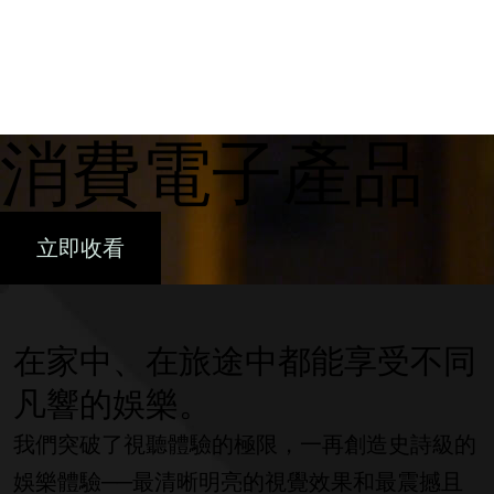
Skip
Xperi
to
content
消費電子產品
立即收看
在家中、在旅途中都能享受不同
凡響的娛樂。
我們突破了視聽體驗的極限，一再創造史詩級的
娛樂體驗──最清晰明亮的視覺效果和最震撼且