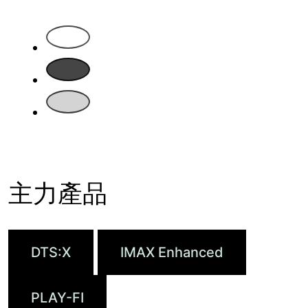
1
2
3
主力產品
DTS:X
IMAX Enhanced
PLAY-FI