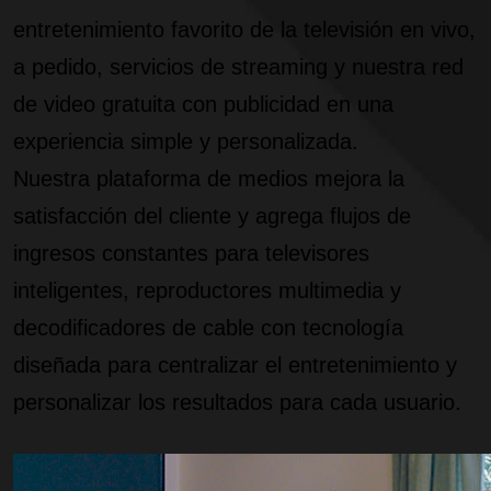
entretenimiento favorito de la televisión en vivo,
a pedido, servicios de streaming y nuestra red
de video gratuita con publicidad en una
experiencia simple y personalizada.
Nuestra plataforma de medios mejora la
satisfacción del cliente y agrega flujos de
ingresos constantes para televisores
inteligentes, reproductores multimedia y
decodificadores de cable con tecnología
diseñada para centralizar el entretenimiento y
personalizar los resultados para cada usuario.