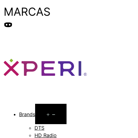
MARCAS
Open
Brands
menu
DTS
HD Radio