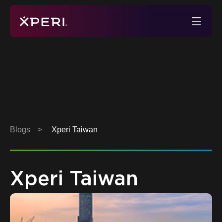
Skip
to
Xperi
content
Blogs
>
Xperi Taiwan
Xperi Taiwan