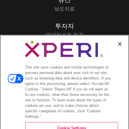
뉴스
보도자료
투자자
애널리스트 의견
투자자 이벤트 및 프레젠테이션
기업지배구조
재무 및 공시
주식 정보
This site uses cookies and similar technologies to
process personal data about your visit to our site,
투자자 관련 자주 묻는 질문
such as browsing data and device identifiers. If you
agree to this processing, please select “Accept All
Cookies.” Select “Reject All” if you do not want us
to use cookies, other than those necessary for the
site to function. To learn more about the types of
©2026 XPERI INC.
cookies we use, and to make choices about
specific categories of cookies, click “Cookies
Privacy Policy
Settings.”
Your Privacy Choices
Cookie Settings