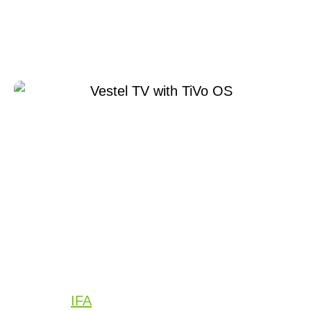
Welcome to the next
evolution of Smart TV!
8月 31, 2022
Xperi
Today at
IFA
, Xperi announced the launch of