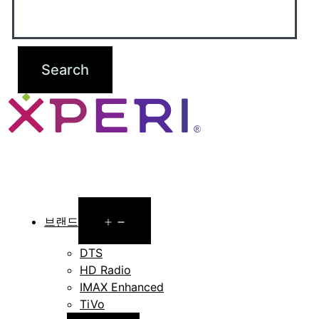
Open
브랜드
menu
DTS
HD Radio
IMAX Enhanced
TiVo