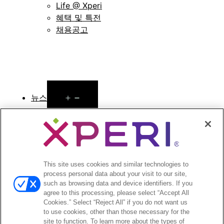
Life @ Xperi
혜택 및 특전
채용공고
Open
뉴스
menu
보도자료
Open
투자자
menu
애널리스트 의견
This site uses cookies and similar technologies to
process personal data about your visit to our site,
투자자 이벤트 및 프레젠테이션
such as browsing data and device identifiers. If you
기업지배구조
agree to this processing, please select “Accept All
재무 및 공시
Cookies.” Select “Reject All” if you do not want us
주식 정보
to use cookies, other than those necessary for the
site to function. To learn more about the types of