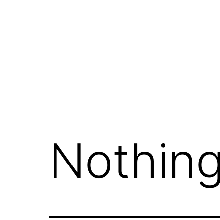
Skip
品牌
解决方案
公司
招贤纳士
Open
Open
Open
to
menu
menu
menu
content
Xperi
Nothing