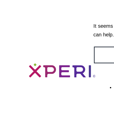
It seems 
can help.