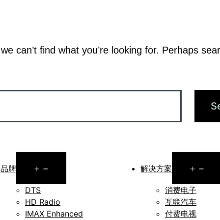
we can’t find what you’re looking for. Perhaps sea
Open
Op
品牌
解决方案
menu
me
DTS
消费电子
HD Radio
互联汽车
IMAX Enhanced
付费电视