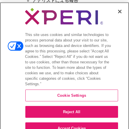
アナリストによる報告
投資家向けのイベントとプレゼンテーション
企業ガバナンス
財務報告
株式情報
投資家向けのFAQ
This site uses cookies and similar technologies to
process personal data about your visit to our site,
such as browsing data and device identifiers. If you
agree to this processing, please select “Accept All
Cookies.” Select “Reject All” if you do not want us
to use cookies, other than those necessary for the
©2026 XPERI INC.
site to function. To learn more about the types of
cookies we use, and to make choices about
プライバシーポリシー
Your Privacy Choices
specific categories of cookies, click “Cookies
Settings.”
Cookie Settings
Reject All
Accept Cookies