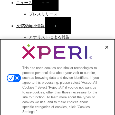
Open
ニュース
menu
プレスリリース
Open
投資家向け情報
menu
アナリストによる報告
投資家向けのイベントとプレゼンテーション
企業ガバナンス
財務報告
株式情報
投資家向けのFAQ
This site uses cookies and similar technologies to
process personal data about your visit to our site,
such as browsing data and device identifiers. If you
agree to this processing, please select “Accept All
Cookies.” Select “Reject All” if you do not want us
to use cookies, other than those necessary for the
©2026 XPERI INC.
site to function. To learn more about the types of
cookies we use, and to make choices about
プライバシーポリシー
Your Privacy Choices
specific categories of cookies, click “Cookies
Settings.”