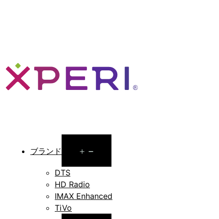
Open
ブランド
menu
DTS
HD Radio
IMAX Enhanced
TiVo