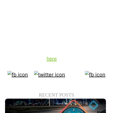
Properly implemented, open, integrated
environments will lead to more choices and
reduced costs for consumers while creating
new opportunities for the sector — even in a
stressed economic environment.
Stay up to date on the latest technology and
insights from DTS
here
.
RECENT POSTS