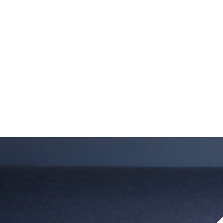
Skip
솔루션
시장
회사
채용
Open
Open
Open
Open
to
menu
menu
menu
menu
content
Xperi