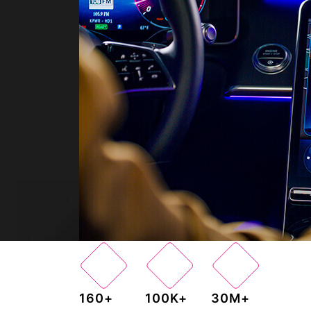
160+
100K+
30M+