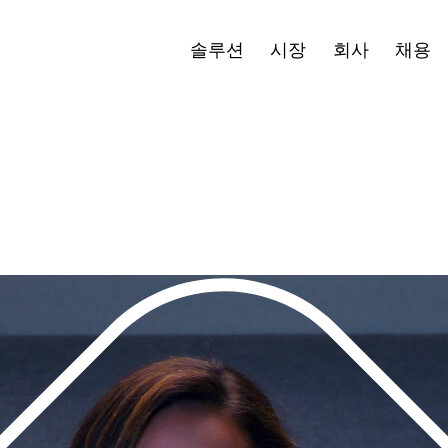
블로그
보도자료
투자자
한국어
Open
Ope
솔루션
시장
회사
채용
menu
men