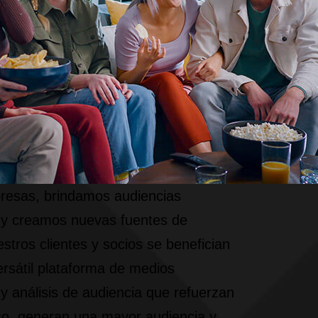
resas, brindamos audiencias
 y creamos nuevas fuentes de
stros clientes y socios se benefician
ersátil plataforma de medios
y análisis de audiencia que refuerzan
o, generan una mayor audiencia y