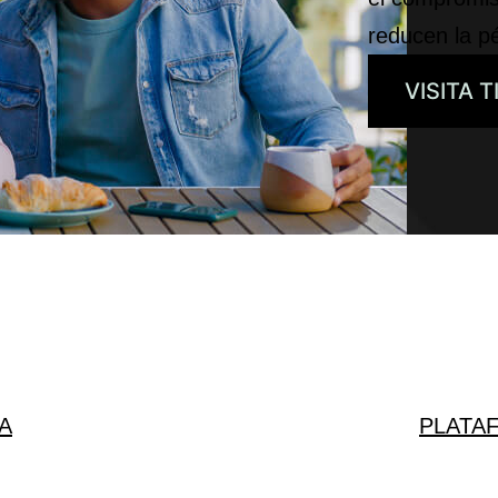
reducen la pé
VISITA T
A
PLATA