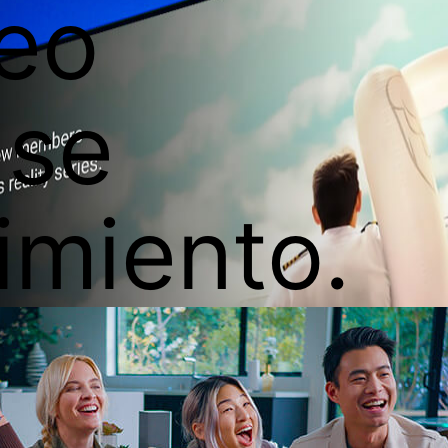
deo
 se
imiento.