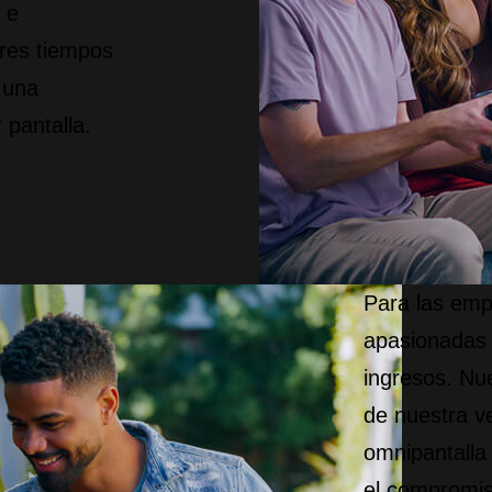
 e
res tiempos
 una
 pantalla.
Para las emp
apasionadas
ingresos. Nue
de nuestra v
omnipantalla 
el compromis