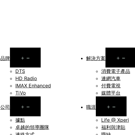
Open
Op
品牌
解決方案
menu
me
DTS
消費電子產品
HD Radio
連網汽車
IMAX Enhanced
付費電視
TiVo
媒體平台
Open
Open
公司
職涯
menu
menu
據點
Life @ Xperi
卓越的領導團隊
福利與津貼
連絡方式
職缺