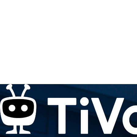
Skip
品牌
解決方案
公司
職涯
Open
Open
Open
Op
to
menu
menu
menu
me
content
Xperi