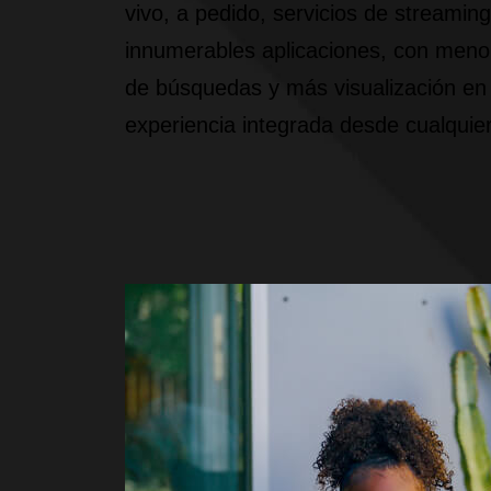
vivo, a pedido, servicios de streaming
innumerables aplicaciones, con meno
de búsquedas y más visualización en
experiencia integrada desde cualquier