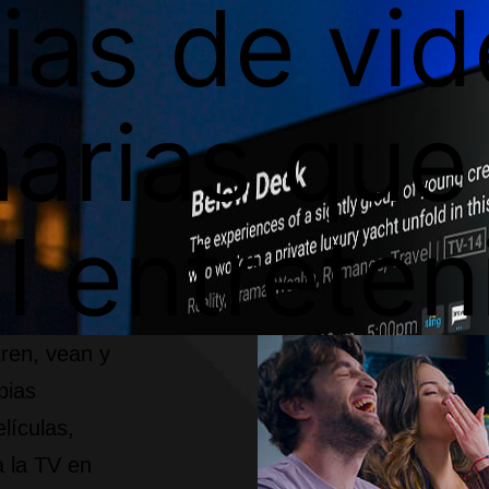
ias de vi
narias que
l entreten
tren, vean y
pias
lículas,
a la TV en